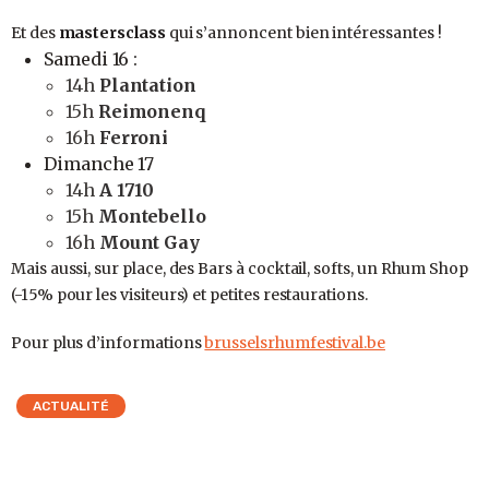
Et des
mastersclass
qui s’annoncent bien intéressantes !
Samedi 16 :
14h
Plantation
15h
Reimonenq
16h
Ferroni
Dimanche 17
14h
A 1710
15h
Montebello
16h
Mount Gay
Mais aussi, sur place, des Bars à cocktail, softs, un Rhum Shop
(-15% pour les visiteurs) et petites restaurations.
Pour plus d’informations
brusselsrhumfestival.be
ACTUALITÉ