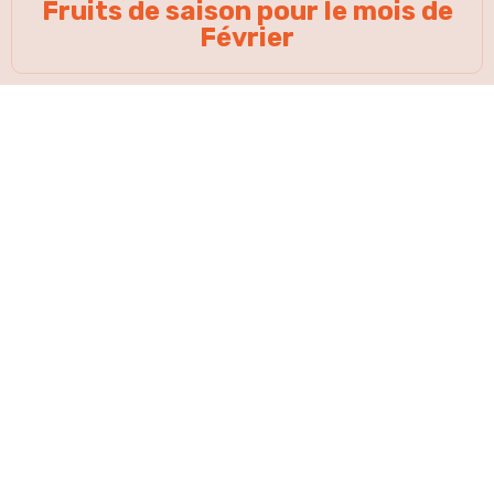
Fruits de saison pour le mois de
Février
HAUT DE
ACCEPTER
PAGE
Une vraie communauté autour du rhum
avec des recettes à base de rhum !