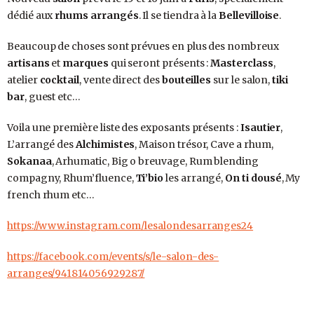
dédié aux
rhums arrangés
. Il se tiendra à la
Bellevilloise
.
Beaucoup de choses sont prévues en plus des nombreux
artisans
et
marques
qui seront présents :
Masterclass
,
atelier
cocktail
, vente direct des
bouteilles
sur le salon,
tiki
bar
, guest etc…
Voila une première liste des exposants présents :
Isautier
,
L’arrangé des
Alchimistes
, Maison trésor, Cave a rhum,
Sokanaa
, Arhumatic, Big o breuvage, Rum blending
compagny, Rhum’fluence,
Ti’bio
les arrangé,
On ti dousé
, My
french rhum etc…
https://www.instagram.com/lesalondesarranges24
https://facebook.com/events/s/le-salon-des-
arranges/941814056929287/