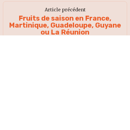
Article précédent
Fruits de saison en France,
Martinique, Guadeloupe, Guyane
ou La Réunion
Article suivant
Code promo The Cocktailist,
box et kit cocktails
ACCEPTER
HAUT DE
PAGE