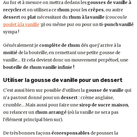
Au fur et à mesure on mettra dedans les
gousses de vanille à
recycler
et on utilisera ce
rhum
pour les
crêpes
, ou autre
dessert
ou
plat
nécessitant du
rhum à la vanille
(coucou le
poulet à la vanille
:p) ou même pur ou pour un
ti-punch vanillé
sympa !
Généralement je
complète de rhum
dés que j’arrive à la
moitié
de la bouteille, en remettant une petite gousse de
vanille… Et cela devient donc un mouvement perpétuel, une
bouteille de rhum vanille infinie !
Utiliser la gousse de vanille pour un dessert
C’est aussi bien sur possible d’utiliser la
gousse de vanille
qui
n’a pas tout donné pour un
dessert
: crème anglaise,
crumble… Mais aussi pour faire une
sirop de sucre maison
,
ou relancer un
rhum arrangé
(où la vanille ne sera pas
l’élément principal bien sur).
De très bonnes façons
écoresponsables
de pousser la