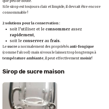
que peu de doute.
Si le sirop est toujours clair et limpide, il devrait être encore
consommable !
2 solutions pour la conservation :
soit l’utiliser et le
consommer
assez
rapidement
,
soit le
conserver
au
frais
.
Le
sucre
a normalement des propriétés
anti-fongique
(comme l’alcool) mais si vous le laissez trop longtemps à
température ambiante
, il peut effectivement
moisir
!
Sirop de sucre maison