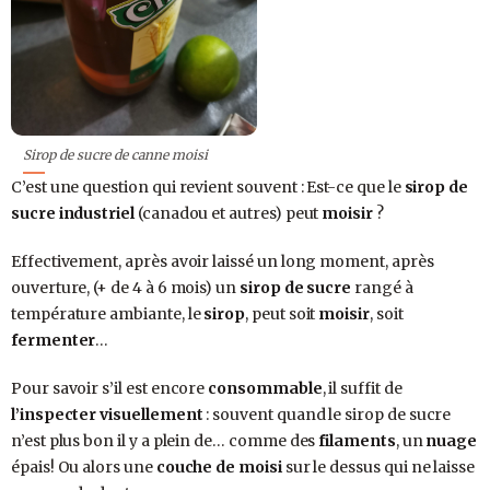
Sirop de sucre de canne moisi
C’est une question qui revient souvent : Est-ce que le
sirop de
sucre industriel
(canadou et autres) peut
moisir
?
Effectivement, après avoir laissé un long moment, après
ouverture, (+ de 4 à 6 mois) un
sirop de sucre
rangé à
température ambiante, le
sirop
, peut soit
moisir
, soit
fermenter
…
Pour savoir s’il est encore
consommable
, il suffit de
l’inspecter visuellement
: souvent quand le sirop de sucre
n’est plus bon il y a plein de… comme des
filaments
, un
nuage
épais! Ou alors une
couche de moisi
sur le dessus qui ne laisse