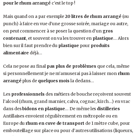
pour le rhum arrangé
c’est le top !
Mais quand on a par exemple
20 litres de rhum arrangé
(ou
punch) à faire en vue d’une grosse soirée, mariage ou autre,
on peut commencer à se poser la question d’un
gros
contenant
, et souvent on va les trouver en
plastique
… Alors
bien sur il faut prendre du
plastique
pour
produits
alimentaire
déjà…
Cela ne pose au final
pas plus de problèmes
que cela, même
si personnellement je ne m’amuserai pas à laisser mon
rhum
arrangé
plus de
quelques mois
la dedans…
Les
professionnels
des métiers de bouche reçoivent souvent
l’alcool (rhum, grand marnier, calva, cognac, kirch…) en vrac
dans des
bidons en plastique
… De même les
distilleries
Antillaises envoient régulièrement en métropole ou en
Europe du
rhum en cuve de transport
de 1 mètre cube, pour
embouteillage sur place ou pour d’autres utilisations (liqueurs,