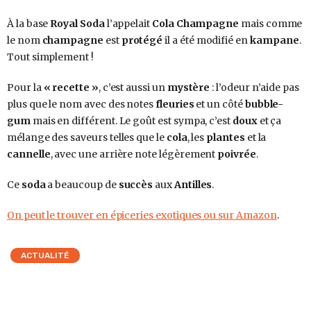
À la base
Royal Soda
l’appelait
Cola Champagne
mais comme
le nom
champagne
est
protégé
il a été modifié en
kampane
.
Tout simplement !
Pour la
« recette »
, c’est aussi un
mystère
: l’odeur n’aide pas
plus que le nom avec des notes
fleuries
et un côté
bubble-
gum
mais en différent. Le goût est sympa, c’est
doux
et ça
mélange des saveurs telles que le
cola
, les
plantes
et la
cannelle
, avec une arrière note légèrement
poivrée
.
Ce
soda
a beaucoup de
succès
aux
Antilles
.
On peut le trouver en épiceries exotiques ou sur Amazon
.
ACTUALITÉ