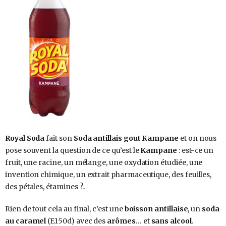
Royal Soda
fait son
Soda antillais gout Kampane
et on nous
pose souvent la question de ce qu’est le
Kampane
: est-ce un
fruit, une racine, un mélange, une oxydation étudiée, une
invention chimique, un extrait pharmaceutique, des feuilles,
des pétales, étamines ?..
Rien de tout cela au final, c’est une
boisson antillaise
, un
soda
au caramel
(E150d) avec des
arômes
… et
sans alcool
.