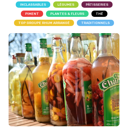
INCLASSABLES
LÉGUMES
PÂTISSERIES
PIMENT
PLANTES & FLEURS
THÉ
TOP GROUPE RHUM ARRANGÉ
TRADITIONNELS