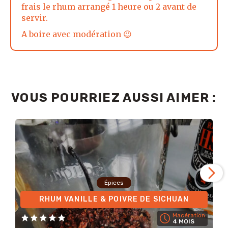
frais le rhum arrangé 1 heure ou 2 avant de
servir.
A boire avec modération 😉
VOUS POURRIEZ AUSSI AIMER :
Épices
RHUM VANILLE & POIVRE DE SICHUAN
Macération
4 MOIS