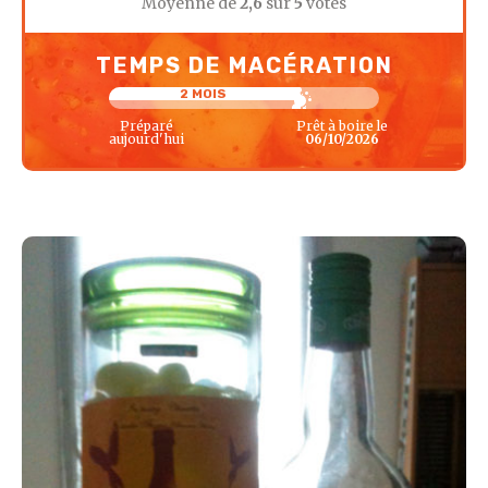
Moyenne de
2,6
sur
5
votes
TEMPS DE MACÉRATION
2 MOIS
Préparé
Prêt à boire le
aujourd'hui
06/10/2026