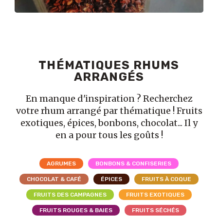
THÉMATIQUES RHUMS
ARRANGÉS
En manque d'inspiration ? Recherchez
votre rhum arrangé par thématique ! Fruits
exotiques, épices, bonbons, chocolat... Il y
en a pour tous les goûts !
AGRUMES
BONBONS & CONFISERIES
CHOCOLAT & CAFÉ
ÉPICES
FRUITS À COQUE
FRUITS DES CAMPAGNES
FRUITS EXOTIQUES
FRUITS ROUGES & BAIES
FRUITS SÉCHÉS