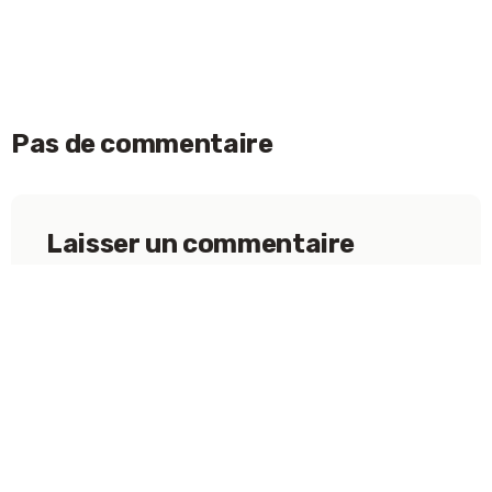
Pas de commentaire
Laisser un commentaire
Votre adresse e-mail ne sera pas publiée.
Les
champs obligatoires sont indiqués avec
*
Nom
*
ACCEPTER
E-mail
*