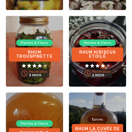
Plantes & Fleurs
Plantes & Fleurs
RHUM
RHUM HIBISCUS
TROUSPINETTE
ETOILÉ
Macération
Macération
3 MOIS
2 MOIS
Épices
Plantes & Fleurs
RHUM LA CUVÉE DE