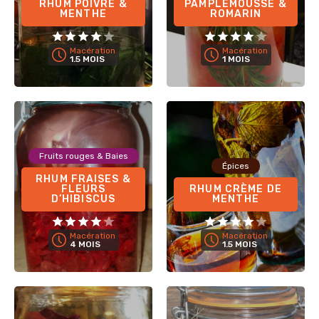
RHUM POIVRE &
PAMPLEMOUSSE &
MENTHE
ROMARIN
Macération
Macération
1.5 MOIS
1 MOIS
Fruits rouges & Baies
Épices
RHUM FRAISES &
FLEURS
RHUM CRÈME DE
D’HIBISCUS
MENTHE
Macération
Macération
4 MOIS
1.5 MOIS