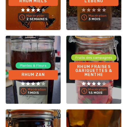
RHUM MIELS
L’EBENO
Macération
Macération
2 SEMAINES
3 MOIS
Fruits des campagnes
Plantes & Fleurs
RHUM FRAISES
GARIGUETTES &
RHUM ZAN
MENTHE
Macération
Macération
1 MOIS
1.5 MOIS