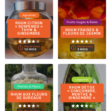
Agrumes
Fruits rouges & Baies
RHUM CITRON
« SUSPENDU »
THYM &
RHUM FRAISES &
GINGEMBRE
FLEURS DE JASMIN
Macération
Macération
1.5 MOIS
3 MOIS
Légumes
Plantes & Fleurs
RHUM DÉTOX
« CONCOMBRE,
RHUM AUX FLEURS
MENTHE &
DE SUREAUX
GINGEMBRE »
Macération
Macération