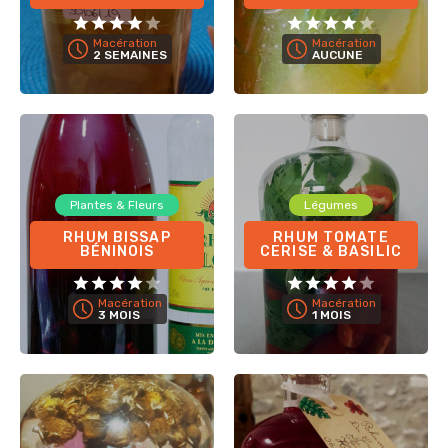
Macération
Macération
2 SEMAINES
AUCUNE
Plantes & Fleurs
Légumes
RHUM BISSAP
RHUM TOMATE
BÉNINOIS
CERISE & BASILIC
Macération
Macération
3 MOIS
1 MOIS