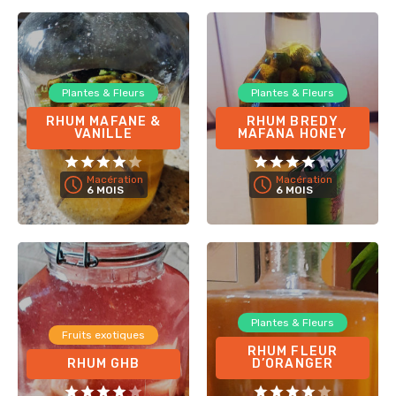
Plantes & Fleurs
Plantes & Fleurs
RHUM MAFANE &
RHUM BREDY
VANILLE
MAFANA HONEY
Macération
Macération
6 MOIS
6 MOIS
Plantes & Fleurs
Fruits exotiques
RHUM FLEUR
RHUM GHB
D’ORANGER