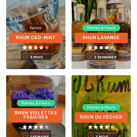
Épices
Plantes & Fleurs
RHUM CAO-MINT
RHUM LAVANDE
Macération
Macération
3 MOIS
2 SEMAINES
Plantes & Fleurs
Plantes & Fleurs
RHUM VIOLETTES
FRAÎCHES
RHUM DU PÊCHER
Macération
Macération
1 SEMAINE
3 MOIS