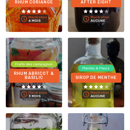
RHUM CORIANGE
AFTER EIGHT
Macération
Macération
6 MOIS
AUCUNE
Fruits des campagnes
Plantes & Fleurs
RHUM ABRICOT &
BASILIC
SIROP DE MENTHE
Macération
Macération
3 MOIS
AUCUNE