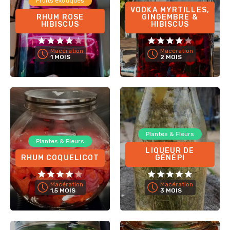
Fruits exotiques
VODKA MYRTILLES,
RHUM ROSE
GINGEMBRE &
HIBISCUS
HIBISCUS
Macération
Macération
1 MOIS
2 MOIS
Plantes & Fleurs
Plantes & Fleurs
LIQUEUR DE
RHUM COQUELICOT
GÉNÉPI
Macération
Macération
1.5 MOIS
3 MOIS