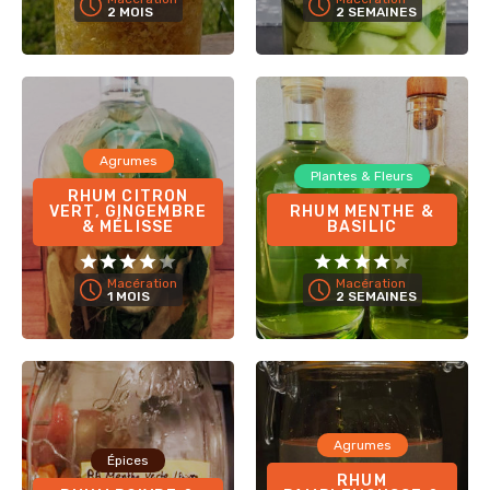
2 MOIS
2 SEMAINES
Agrumes
Plantes & Fleurs
RHUM CITRON
VERT, GINGEMBRE
RHUM MENTHE &
& MÉLISSE
BASILIC
Macération
Macération
1 MOIS
2 SEMAINES
Agrumes
Épices
RHUM