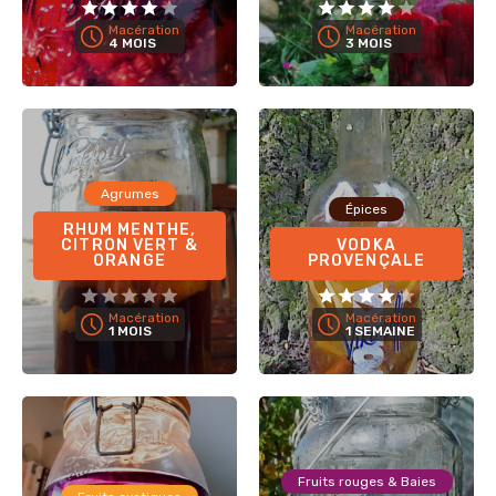
Macération
Macération
4 MOIS
3 MOIS
Agrumes
Épices
RHUM MENTHE,
CITRON VERT &
VODKA
ORANGE
PROVENÇALE
Macération
Macération
1 MOIS
1 SEMAINE
Fruits rouges & Baies