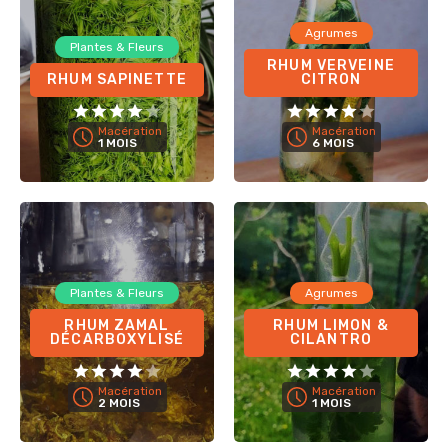
Agrumes
Plantes & Fleurs
RHUM VERVEINE
RHUM SAPINETTE
CITRON
Macération
Macération
1 MOIS
6 MOIS
Plantes & Fleurs
Agrumes
RHUM ZAMAL
RHUM LIMON &
DÉCARBOXYLISÉ
CILANTRO
Macération
Macération
2 MOIS
1 MOIS