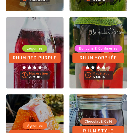
Légumes
Bonbons & Confiseries
RHUM RED PURPLE
RHUM MORPHÉE
Macération
Macération
6 MOIS
3 MOIS
Chocolat & Café
Agrumes
RHUM STYLE