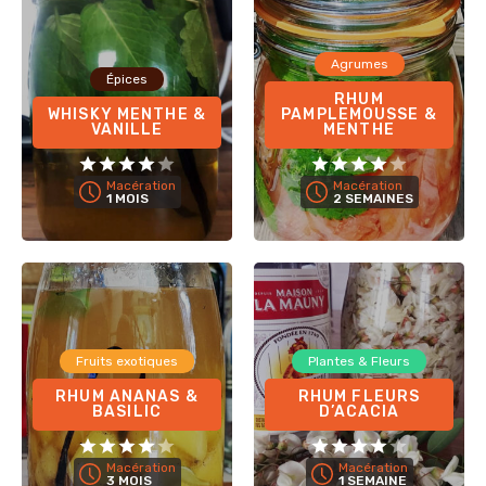
Agrumes
Épices
RHUM
WHISKY MENTHE &
PAMPLEMOUSSE &
VANILLE
MENTHE
Macération
Macération
1 MOIS
2 SEMAINES
Fruits exotiques
Plantes & Fleurs
RHUM ANANAS &
RHUM FLEURS
BASILIC
D’ACACIA
Macération
Macération
3 MOIS
1 SEMAINE