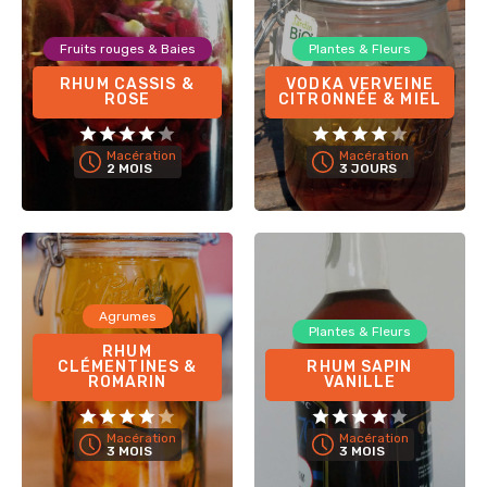
Fruits rouges & Baies
Plantes & Fleurs
RHUM CASSIS &
VODKA VERVEINE
ROSE
CITRONNÉE & MIEL
Macération
Macération
2 MOIS
3 JOURS
Agrumes
Plantes & Fleurs
RHUM
CLÉMENTINES &
RHUM SAPIN
ROMARIN
VANILLE
Macération
Macération
3 MOIS
3 MOIS