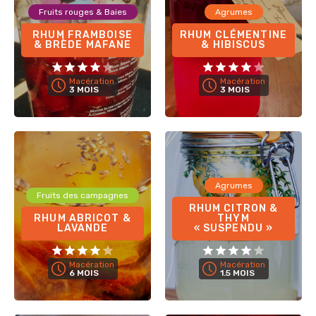
Fruits rouges & Baies
Agrumes
RHUM FRAMBOISE
RHUM CLÉMENTINE
& BRÈDE MAFANE
& HIBISCUS
Macération
Macération
3 MOIS
3 MOIS
Agrumes
Fruits des campagnes
RHUM CITRON &
RHUM ABRICOT &
THYM
LAVANDE
« SUSPENDU »
Macération
Macération
6 MOIS
1.5 MOIS