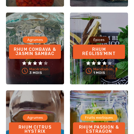
Agrumes
Épices
RHUM COMBAVA &
RHUM
JASMIN SAMBAC
RÉGLISS’MINT
Macération
Macération
3 MOIS
1 MOIS
Agrumes
Fruits exotiques
RHUM CITRUS
RHUM PASSION &
HYSTRIX
ESTRAGON