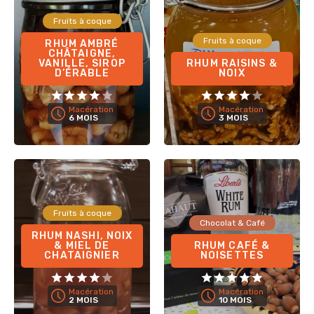
Fruits à coque
Fruits à coque
RHUM AMBRÉ
CHÂTAIGNE,
VANILLE, SIROP
RHUM RAISINS &
D’ÉRABLE
NOIX
Macération
Macération
6 MOIS
3 MOIS
Fruits à coque
Chocolat & Café
RHUM NASHI, NOIX
& MIEL DE
RHUM CAFÉ &
CHATAIGNIER
NOISETTES
Macération
Macération
2 MOIS
10 MOIS