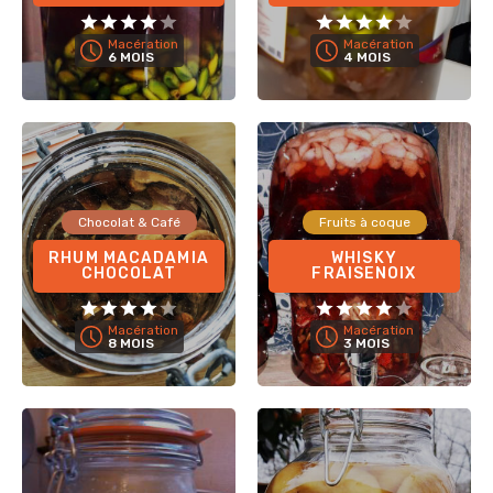
Macération
Macération
6 MOIS
4 MOIS
Chocolat & Café
Fruits à coque
RHUM MACADAMIA
WHISKY
CHOCOLAT
FRAISENOIX
Macération
Macération
8 MOIS
3 MOIS