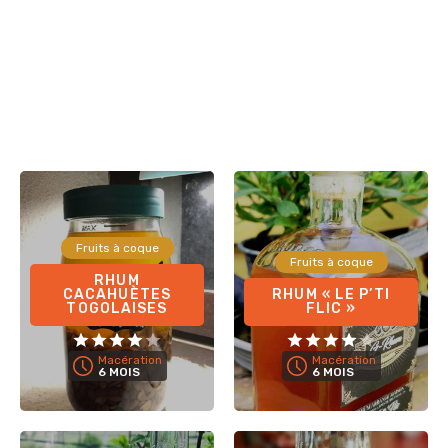
Fruits à coque
Fruits à coque
RHUM
CACAHUÈTES
RHUM « LE P’TI
TOGOLAISES
FLIC »
Macération
Macération
6 MOIS
6 MOIS