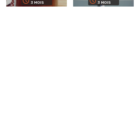
3 MOIS
3 MOIS
ACCEPTER
Fruits à coque
Fruits à coque
PUNCH
CACAHUÈTES
RHUM BANANES &
EXPRESS
NOISETTES
Macération
Macération
AUCUNE
3 MOIS
Bonbons & Confiseries
Fruits à coque
PUNCH