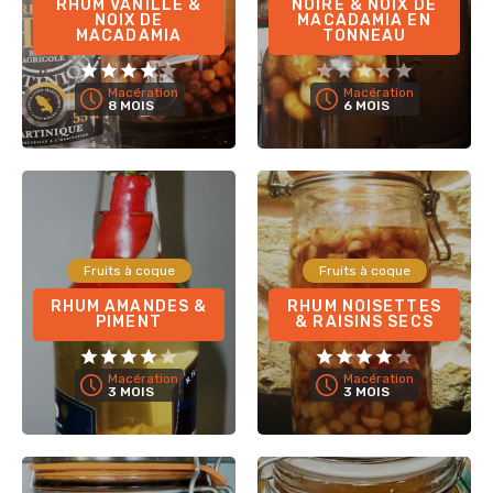
RHUM VANILLE &
NOIRE & NOIX DE
NOIX DE
MACADAMIA EN
MACADAMIA
TONNEAU
Macération
Macération
8 MOIS
6 MOIS
Fruits à coque
Fruits à coque
RHUM AMANDES &
RHUM NOISETTES
PIMENT
& RAISINS SECS
Macération
Macération
3 MOIS
3 MOIS