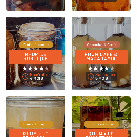
Fruits à coque
Chocolat & Café
RHUM LE
RHUM CAFÉ &
RUSTIQUE
MACADAMIA
Macération
Macération
6 MOIS
5 MOIS
Fruits à coque
Fruits à coque
RHUM « LE
RHUM « LE