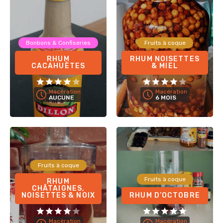
Bonbons & Confiseries
Fruits à coque
RHUM
RHUM NOISETTES
CACAHUÈTES
& MIEL
Macération
Macération
AUCUNE
6 MOIS
Fruits à coque
Fruits à coque
RHUM
CHÂTAIGNES,
NOISETTES & NOIX
RHUM D’OCTOBRE
Macération
Macération