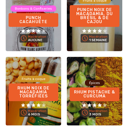
Fruits à coque
Bonbons & Confiseries
PUNCH NOIX DE
MACADAMIA, DU
PUNCH
BRÉSIL & DE
CACAHUÈTE
CAJOU
Macération
Macération
AUCUNE
1 SEMAINE
Fruits à coque
Épices
RHUM NOIX DE
MACADAMIA
RHUM PISTACHE &
TORRÉFIÉES
CURCUMA
Macération
Macération
6 MOIS
3 MOIS