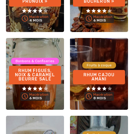
PRUNOIX »
BÛCHERON »
Macération
Macération
4 MOIS
6 MOIS
Bonbons & Confiseries
Fruits à coque
RHUM FIGUES,
NOIX & CARAMEL
RHUM CAJOU
BEURRE SALÉ
AMANI
Macération
Macération
6 MOIS
8 MOIS