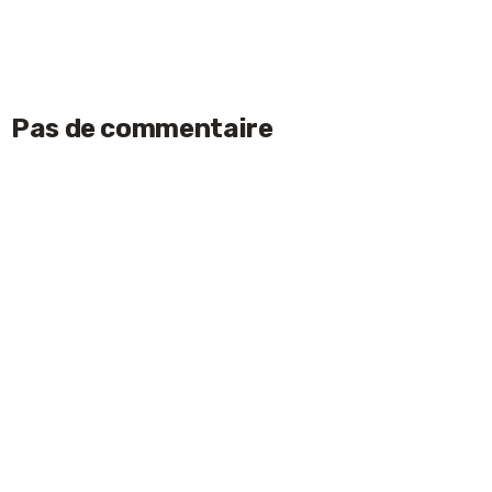
Pas de commentaire
Laisser un commentaire
ACCEPTER
Votre adresse e-mail ne sera pas publiée.
Les
champs obligatoires sont indiqués avec
*
Nom
*
E-mail
*