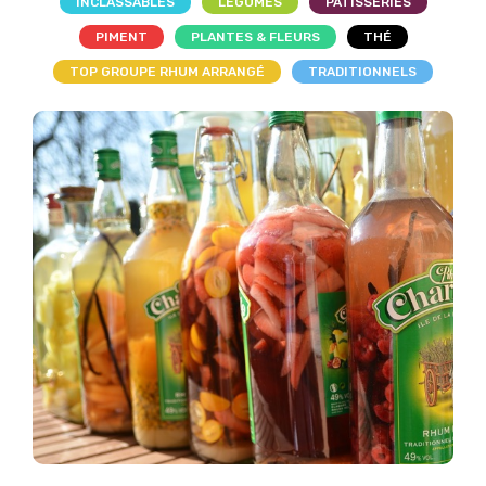
INCLASSABLES
LÉGUMES
PÂTISSERIES
PIMENT
PLANTES & FLEURS
THÉ
TOP GROUPE RHUM ARRANGÉ
TRADITIONNELS