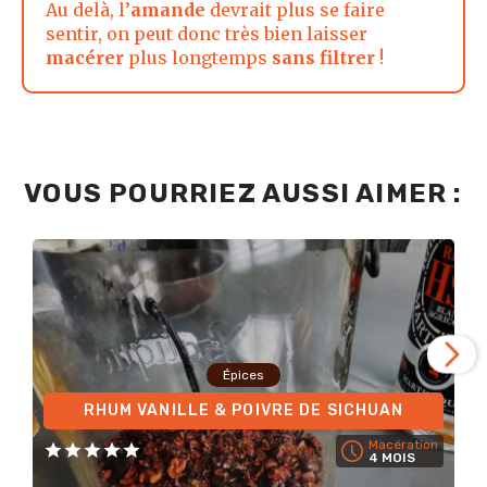
Au delà, l’
amande
devrait plus se faire
sentir, on peut donc très bien laisser
macérer
plus longtemps
sans filtrer
!
VOUS POURRIEZ AUSSI AIMER :
Épices
RHUM VANILLE & POIVRE DE SICHUAN
Macération
4 MOIS