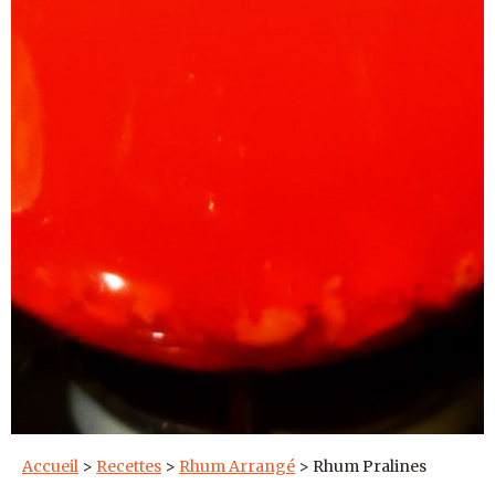
Accueil
>
Recettes
>
Rhum Arrangé
>
Rhum Pralines