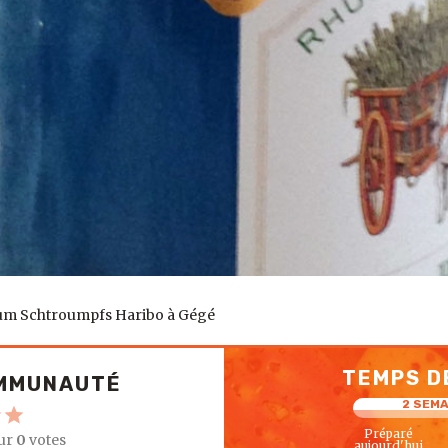
m Schtroumpfs Haribo à Gégé
TEMPS D
OMMUNAUTÉ
2 SEM
Préparé
ur
0
votes
aujourd'hui