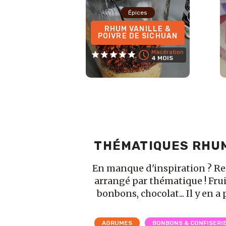
Épices
RHUM VANILLE &
POIVRE DE SICHUAN
Macération
4 MOIS
THÉMATIQUES RHU
En manque d'inspiration ? R
arrangé par thématique ! Frui
bonbons, chocolat... Il y en a 
AGRUMES
BONBONS & CONFISERI