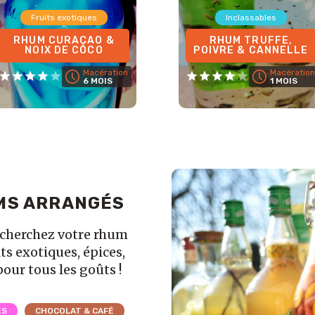
Fruits exotiques
Inclassables
RHUM CURAÇAO &
RHUM TRUFFE,
NOIX DE COCO
POIVRE & CANNELLE
Macération
Macération
6 MOIS
1 MOIS
MS ARRANGÉS
echerchez votre rhum
ts exotiques, épices,
pour tous les goûts !
ES
CHOCOLAT & CAFÉ