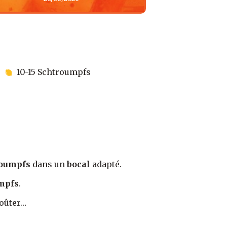
10-15 Schtroumpfs
roumpfs
dans un
bocal
adapté.
mpfs
.
oûter…