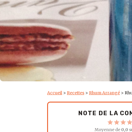
Accueil
>
Recettes
>
Rhum Arrangé
>
Rhu
NOTE DE LA C
Moyenne de
0,0
s