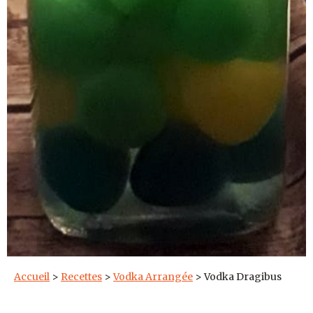
Accueil
>
Recettes
>
Vodka Arrangée
>
Vodka Dragibus