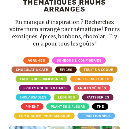
THÉMATIQUES RHUMS
ARRANGÉS
En manque d'inspiration ? Recherchez
votre rhum arrangé par thématique ! Fruits
exotiques, épices, bonbons, chocolat... Il y
en a pour tous les goûts !
AGRUMES
BONBONS & CONFISERIES
CHOCOLAT & CAFÉ
ÉPICES
FRUITS À COQUE
FRUITS DES CAMPAGNES
FRUITS EXOTIQUES
FRUITS ROUGES & BAIES
FRUITS SÉCHÉS
INCLASSABLES
LÉGUMES
PÂTISSERIES
PIMENT
PLANTES & FLEURS
THÉ
TOP GROUPE RHUM ARRANGÉ
TRADITIONNELS