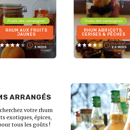
Fruits des campagnes
Fruits des campagnes
RHUM AUX FRUITS
RHUM ABRICOTS,
JAUNES
CERISES & PÊCHES
Macération
Macération
3 MOIS
2.5 MOIS
MS ARRANGÉS
echerchez votre rhum
ts exotiques, épices,
pour tous les goûts !