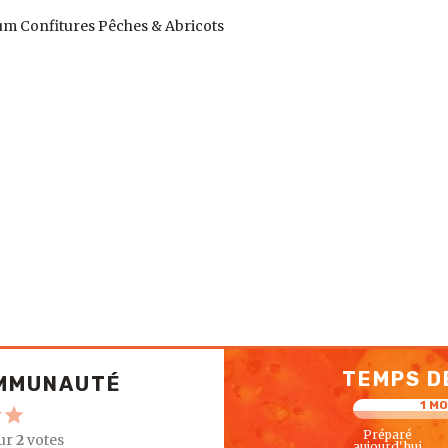
m Confitures Pêches & Abricots
TEMPS D
OMMUNAUTÉ
1 MO
Préparé
ur
2
votes
aujourd'hui