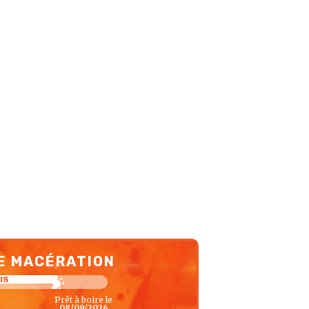
E MACÉRATION
IS
Prêt à boire le
08/09/2026