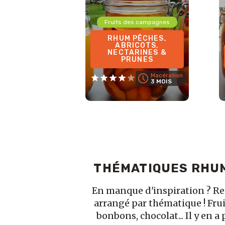
Fruits des campagnes
RHUM PÊCHES,
ABRICOTS,
NECTARINES &
PRUNES
Macération
3 MOIS
THÉMATIQUES RHU
En manque d'inspiration ? R
arrangé par thématique ! Frui
bonbons, chocolat... Il y en a 