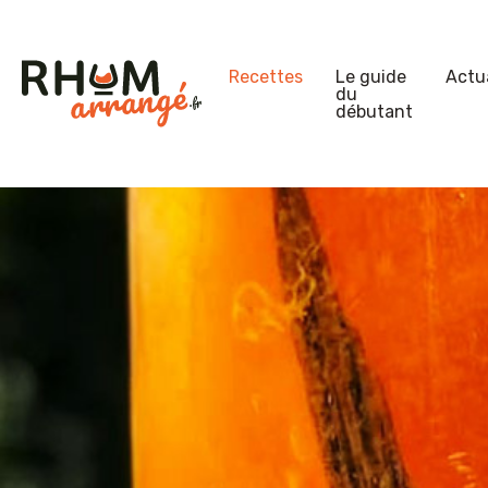
Recettes
Le guide
Actua
du
débutant