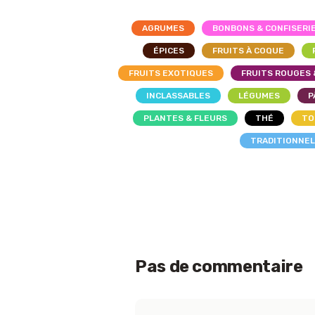
AGRUMES
BONBONS & CONFISERI
ÉPICES
FRUITS À COQUE
FRUITS EXOTIQUES
FRUITS ROUGES 
INCLASSABLES
LÉGUMES
P
PLANTES & FLEURS
THÉ
TO
TRADITIONNE
Pas de commentaire