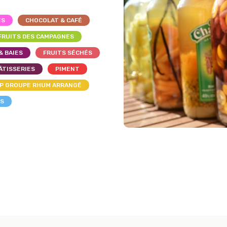
ES
CHOCOLAT & CAFÉ
FRUITS DES CAMPAGNES
& BAIES
FRUITS SÉCHÉS
ÂTISSERIES
PIMENT
P GROUPE RHUM ARRANGÉ
LS