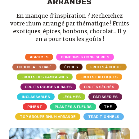
ARRANGÉS
En manque d'inspiration ? Recherchez
votre rhum arrangé par thématique ! Fruits
exotiques, épices, bonbons, chocolat... Il y
en a pour tous les goûts !
AGRUMES
BONBONS & CONFISERIES
CHOCOLAT & CAFÉ
ÉPICES
FRUITS À COQUE
FRUITS DES CAMPAGNES
FRUITS EXOTIQUES
FRUITS ROUGES & BAIES
FRUITS SÉCHÉS
INCLASSABLES
LÉGUMES
PÂTISSERIES
PIMENT
PLANTES & FLEURS
THÉ
TOP GROUPE RHUM ARRANGÉ
TRADITIONNELS