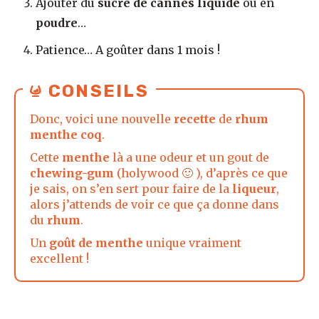
Ajouter du
sucre de cannes liquide
ou en
poudre
…
Patience… A goûter dans 1 mois !
CONSEILS
Donc, voici une nouvelle
recette
de
rhum
menthe coq
.
Cette
menthe
là a une odeur et un gout de
chewing-gum
(holywood 🙂 ), d’après ce que
je sais, on s’en sert pour faire de la
liqueur
,
alors j’attends de voir ce que ça donne dans
du
rhum
.
Un
goût de menthe
unique vraiment
excellent !