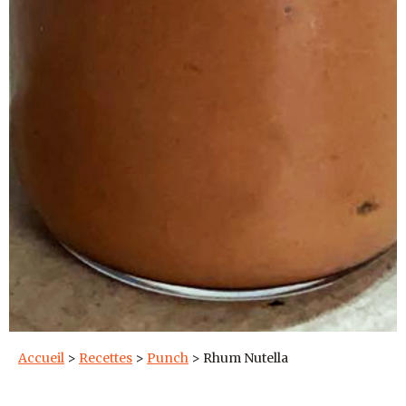
Accueil
>
Recettes
>
Punch
>
Rhum Nutella