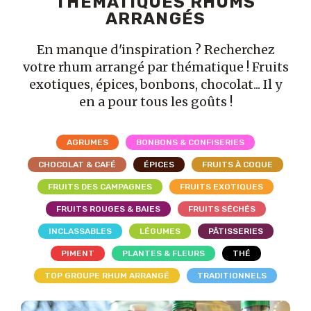
THÉMATIQUES RHUMS
ARRANGÉS
En manque d'inspiration ? Recherchez
votre rhum arrangé par thématique ! Fruits
exotiques, épices, bonbons, chocolat... Il y
en a pour tous les goûts !
AGRUMES
BONBONS & CONFISERIES
CHOCOLAT & CAFÉ
ÉPICES
FRUITS À COQUE
FRUITS DES CAMPAGNES
FRUITS EXOTIQUES
FRUITS ROUGES & BAIES
FRUITS SÉCHÉS
INCLASSABLES
LÉGUMES
PÂTISSERIES
PIMENT
PLANTES & FLEURS
THÉ
TOP GROUPE RHUM ARRANGÉ
TRADITIONNELS