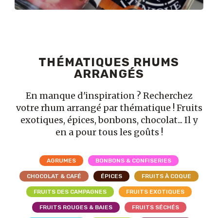
THÉMATIQUES RHUMS
ARRANGÉS
En manque d'inspiration ? Recherchez
votre rhum arrangé par thématique ! Fruits
exotiques, épices, bonbons, chocolat... Il y
en a pour tous les goûts !
AGRUMES
BONBONS & CONFISERIES
CHOCOLAT & CAFÉ
ÉPICES
FRUITS À COQUE
FRUITS DES CAMPAGNES
FRUITS EXOTIQUES
FRUITS ROUGES & BAIES
FRUITS SÉCHÉS