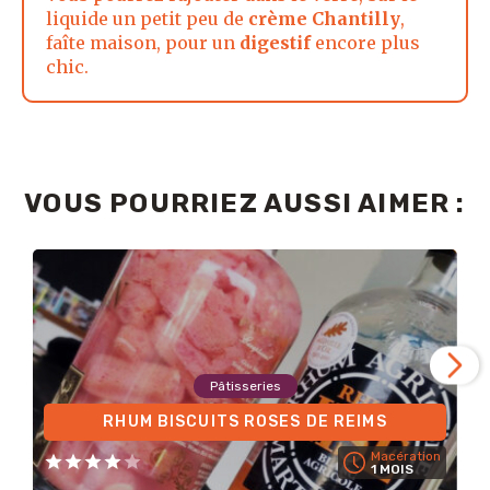
liquide un petit peu de
crème Chantilly
,
faîte maison, pour un
digestif
encore plus
chic.
VOUS POURRIEZ AUSSI AIMER :
Pâtisseries
RHUM BISCUITS ROSES DE REIMS
Macération
1 MOIS