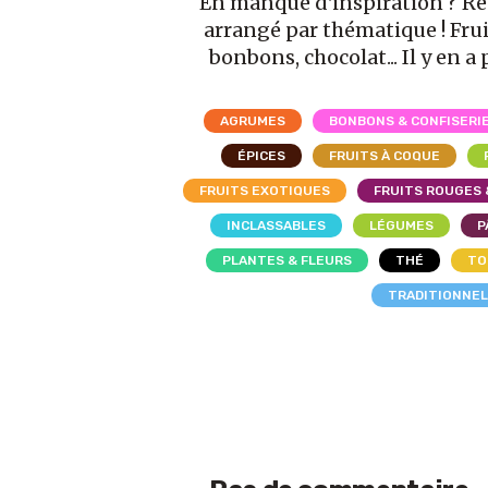
En manque d'inspiration ? R
arrangé par thématique ! Frui
bonbons, chocolat... Il y en a 
AGRUMES
BONBONS & CONFISERI
ÉPICES
FRUITS À COQUE
FRUITS EXOTIQUES
FRUITS ROUGES 
INCLASSABLES
LÉGUMES
P
PLANTES & FLEURS
THÉ
TO
TRADITIONNE