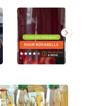
Fruits roug
Fruits des campagnes
RHUM R
RHUM MÛRABELLE
RH
Macération
6 MOIS