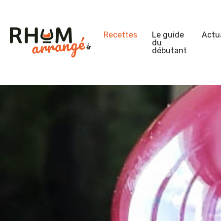
Recettes
Le guide
Actua
du
débutant