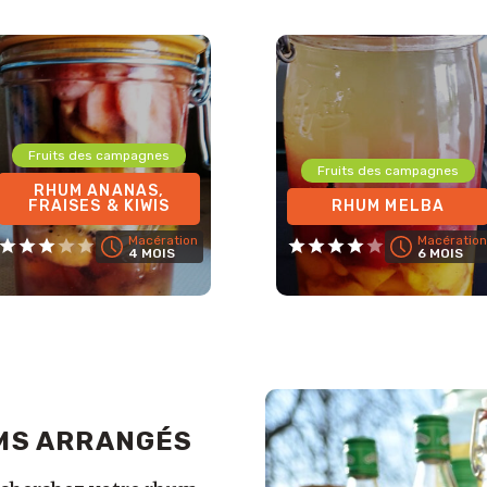
Fruits des campagnes
Fruits des campagnes
RHUM ANANAS,
FRAISES & KIWIS
RHUM MELBA
Macération
Macération
4 MOIS
6 MOIS
MS ARRANGÉS