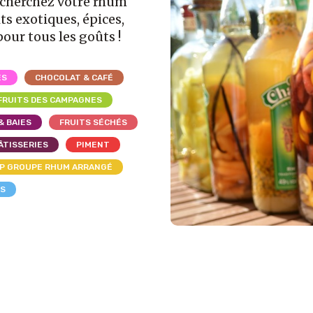
echerchez votre rhum
ts exotiques, épices,
pour tous les goûts !
ES
CHOCOLAT & CAFÉ
FRUITS DES CAMPAGNES
& BAIES
FRUITS SÉCHÉS
ÂTISSERIES
PIMENT
P GROUPE RHUM ARRANGÉ
LS