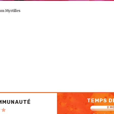
m Myrtilles
TEMPS D
OMMUNAUTÉ
2 M