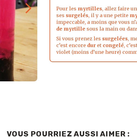
Pour les
myrtilles
, allez faire u
ses
surgelés
, il y a une petite
my
impeccable, a moins que vous n’
de myrtille
sous la main ou dan
Si vous prenez les
surgelées
, m
c’est encore
dur
et
congelé
, c’e
violet (moins d’une heure) com
VOUS POURRIEZ AUSSI AIMER :