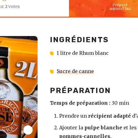
Préparé
ur
2
votes
aujourd'hui
INGRÉDIENTS
1 litre de Rhum blanc
Sucre de canne
PRÉPARATION
Temps de préparation :
30 min
Prendre un
récipient adapté
d’
Ajouter la
pulpe blanche
et les
pommes-cannelles
.