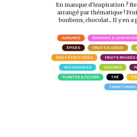
En manque d'inspiration ? R
arrangé par thématique ! Frui
bonbons, chocolat... Il y en a 
AGRUMES
BONBONS & CONFISERI
ÉPICES
FRUITS À COQUE
FRUITS EXOTIQUES
FRUITS ROUGES 
INCLASSABLES
LÉGUMES
P
PLANTES & FLEURS
THÉ
TO
TRADITIONNE