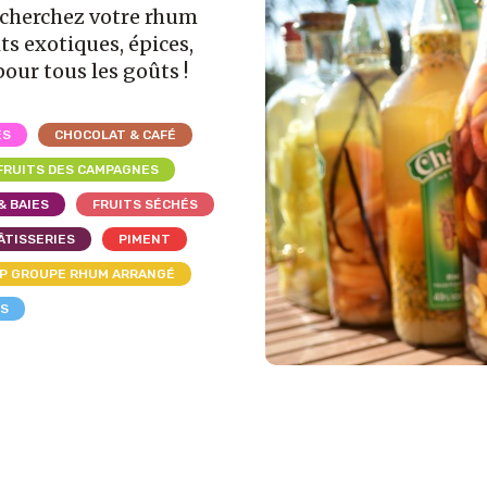
echerchez votre rhum
ts exotiques, épices,
pour tous les goûts !
ES
CHOCOLAT & CAFÉ
FRUITS DES CAMPAGNES
& BAIES
FRUITS SÉCHÉS
ÂTISSERIES
PIMENT
P GROUPE RHUM ARRANGÉ
LS