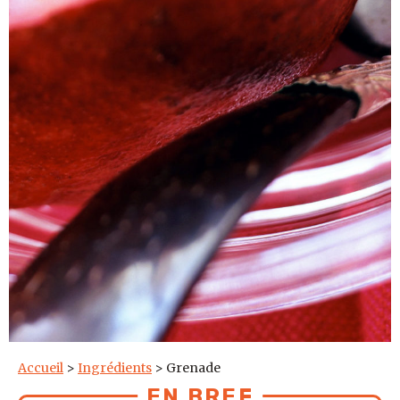
Accueil
>
Ingrédients
>
Grenade
EN BREF