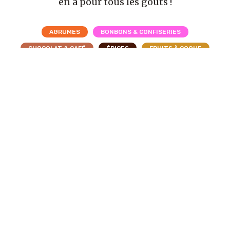
en a pour tous les goûts !
AGRUMES
BONBONS & CONFISERIES
CHOCOLAT & CAFÉ
ÉPICES
FRUITS À COQUE
FRUITS DES CAMPAGNES
FRUITS EXOTIQUES
FRUITS ROUGES & BAIES
FRUITS SÉCHÉS
INCLASSABLES
LÉGUMES
PÂTISSERIES
ACCEPTER
PIMENT
PLANTES & FLEURS
THÉ
TOP GROUPE RHUM ARRANGÉ
TRADITIONNELS