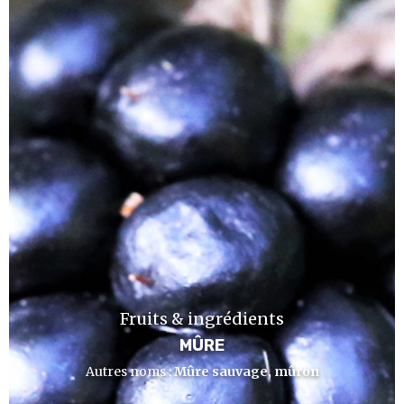
Fruits & ingrédients
MÛRE
Autres noms :
Mûre sauvage, mûron