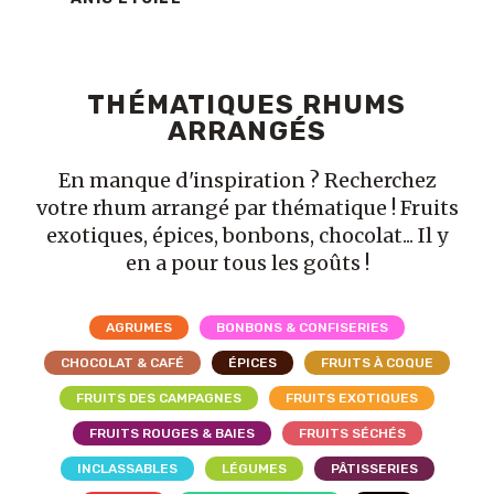
THÉMATIQUES RHUMS
ARRANGÉS
En manque d'inspiration ? Recherchez
votre rhum arrangé par thématique ! Fruits
exotiques, épices, bonbons, chocolat... Il y
en a pour tous les goûts !
AGRUMES
BONBONS & CONFISERIES
CHOCOLAT & CAFÉ
ÉPICES
FRUITS À COQUE
FRUITS DES CAMPAGNES
FRUITS EXOTIQUES
FRUITS ROUGES & BAIES
FRUITS SÉCHÉS
INCLASSABLES
LÉGUMES
PÂTISSERIES