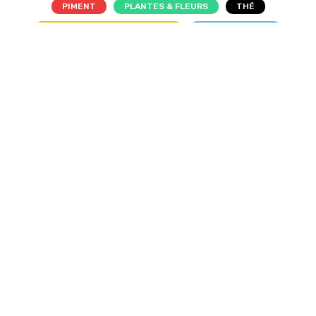
PIMENT
PLANTES & FLEURS
THÉ
TOP GROUPE RHUM ARRANGÉ
TRADITIONNELS
ACCEPTER