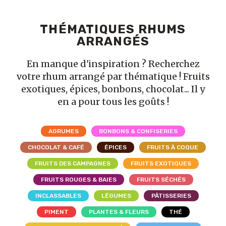
THÉMATIQUES RHUMS
ARRANGÉS
En manque d'inspiration ? Recherchez
votre rhum arrangé par thématique ! Fruits
exotiques, épices, bonbons, chocolat... Il y
en a pour tous les goûts !
AGRUMES
BONBONS & CONFISERIES
CHOCOLAT & CAFÉ
ÉPICES
FRUITS À COQUE
FRUITS DES CAMPAGNES
FRUITS EXOTIQUES
FRUITS ROUGES & BAIES
FRUITS SÉCHÉS
INCLASSABLES
LÉGUMES
PÂTISSERIES
PIMENT
PLANTES & FLEURS
THÉ