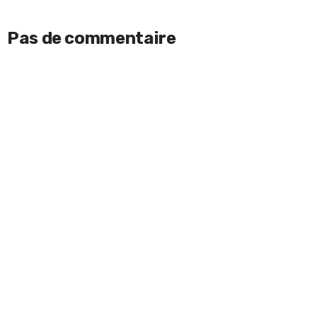
Pas de commentaire
Laisser un commentaire
ACCEPTER
Votre adresse e-mail ne sera pas publiée.
Les
champs obligatoires sont indiqués avec
*
Nom
*
E-mail
*
Commentaire
*