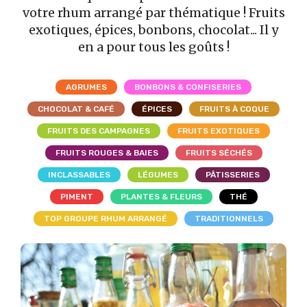
votre rhum arrangé par thématique ! Fruits
exotiques, épices, bonbons, chocolat... Il y
en a pour tous les goûts !
AGRUMES
BONBONS & CONFISERIES
CHOCOLAT & CAFÉ
ÉPICES
FRUITS À COQUE
FRUITS DES CAMPAGNES
FRUITS EXOTIQUES
FRUITS ROUGES & BAIES
FRUITS SÉCHÉS
INCLASSABLES
LÉGUMES
PÂTISSERIES
PIMENT
PLANTES & FLEURS
THÉ
TOP GROUPE RHUM ARRANGÉ
TRADITIONNELS