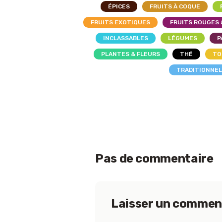
ÉPICES
FRUITS À COQUE
FRUITS EXOTIQUES
FRUITS ROUGES 
INCLASSABLES
LÉGUMES
P
PLANTES & FLEURS
THÉ
TO
TRADITIONNE
Pas de commentaire
Laisser un commen