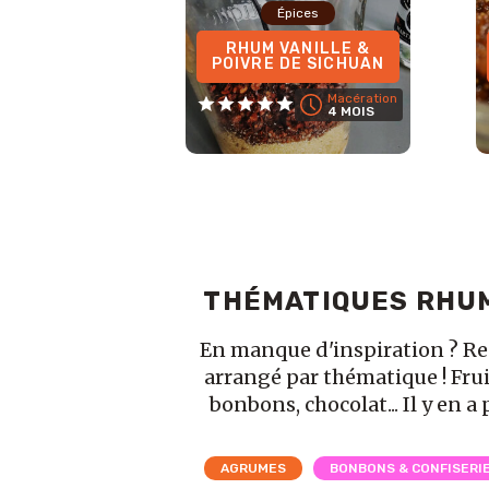
Épices
RHUM VANILLE &
POIVRE DE SICHUAN
Macération
4 MOIS
THÉMATIQUES RHU
En manque d'inspiration ? R
arrangé par thématique ! Frui
bonbons, chocolat... Il y en a 
AGRUMES
BONBONS & CONFISERI