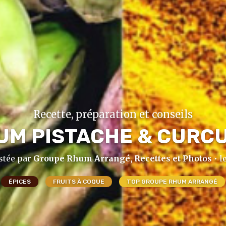
Recette, préparation et conseils
UM PISTACHE & CURC
stée par
Groupe Rhum Arrangé, Recettes et Photos
• l
ÉPICES
FRUITS À COQUE
TOP GROUPE RHUM ARRANGÉ