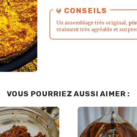
CONSEILS
Un assemblage très original,
pis
vraiment très agréable et surpre
VOUS POURRIEZ AUSSI AIMER :