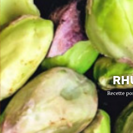
RH
Recette po