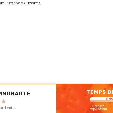
m Pistache & Curcuma
TEMPS D
OMMUNAUTÉ
3 M
Préparé
ur
1
votes
aujourd'hui