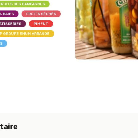
FRUITS DES CAMPAGNES
& BAIES
FRUITS SÉCHÉS
ÂTISSERIES
PIMENT
P GROUPE RHUM ARRANGÉ
LS
taire