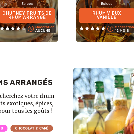
Épices
Épices
CHUTNEY FRUITS DE
RHUM VIEUX
RHUM ARRANGÉ
VANILLE
Macération
Macération
AUCUNE
12 MOIS
MS ARRANGÉS
echerchez votre rhum
ts exotiques, épices,
pour tous les goûts !
ES
CHOCOLAT & CAFÉ