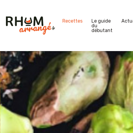
Recettes
Le guide
Actua
du
débutant