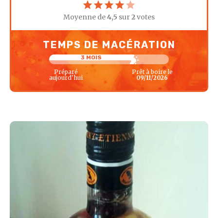
Moyenne de
4,5
sur
2
votes
TEMPS DE MACÉRATION
3 MOIS
Préparé
Prêt à boire le
aujourd'hui
09/11/2026