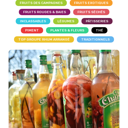
FRUITS DES CAMPAGNES
FRUITS EXOTIQUES
FRUITS ROUGES & BAIES
FRUITS SÉCHÉS
INCLASSABLES
LÉGUMES
PÂTISSERIES
PIMENT
PLANTES & FLEURS
THÉ
TOP GROUPE RHUM ARRANGÉ
TRADITIONNELS