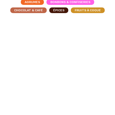
AGRUMES
BONBONS & CONFISERIES
CHOCOLAT & CAFÉ
ÉPICES
FRUITS À COQUE
FRUITS DES CAMPAGNES
FRUITS EXOTIQUES
FRUITS ROUGES & BAIES
FRUITS SÉCHÉS
INCLASSABLES
LÉGUMES
PÂTISSERIES
ACCEPTER
PIMENT
PLANTES & FLEURS
THÉ
TOP GROUPE RHUM ARRANGÉ
TRADITIONNELS