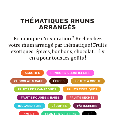
THÉMATIQUES RHUMS
ARRANGÉS
En manque d'inspiration ? Recherchez
votre rhum arrangé par thématique ! Fruits
exotiques, épices, bonbons, chocolat... Il y
en a pour tous les goûts !
AGRUMES
BONBONS & CONFISERIES
CHOCOLAT & CAFÉ
ÉPICES
FRUITS À COQUE
FRUITS DES CAMPAGNES
FRUITS EXOTIQUES
FRUITS ROUGES & BAIES
FRUITS SÉCHÉS
INCLASSABLES
LÉGUMES
PÂTISSERIES
PIMENT
PLANTES & FLEURS
THÉ