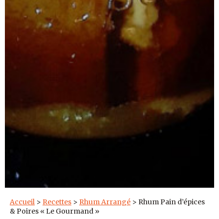
Accueil
>
Recettes
>
Rhum Arrangé
>
Rhum Pain d’épices
& Poires « Le Gourmand »