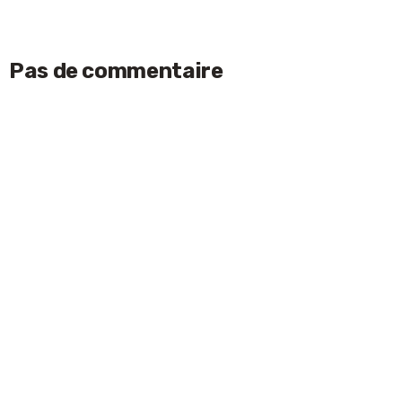
Pas de commentaire
Laisser un commentaire
ACCEPTER
Votre adresse e-mail ne sera pas publiée.
Les
champs obligatoires sont indiqués avec
*
Nom
*
E-mail
*
Commentaire
*