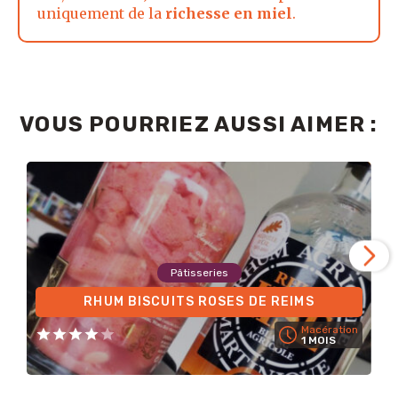
uniquement de la
richesse en miel
.
VOUS POURRIEZ AUSSI AIMER :
Pâtisseries
RHUM BISCUITS ROSES DE REIMS
Macération
1 MOIS