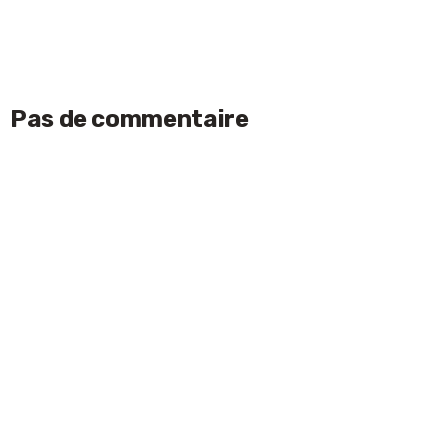
Pas de commentaire
Laisser un commentaire
ACCEPTER
Votre adresse e-mail ne sera pas publiée.
Les
champs obligatoires sont indiqués avec
*
Nom
*
E-mail
*