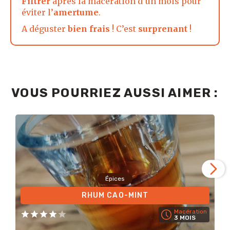
Filtrer
après la macération d’un mois pour
éviter l’
amertume
.
A déguster
bien frais
! C’est
surprenant
!
VOUS POURRIEZ AUSSI AIMER :
Épices
RHUM CAO-MINT
Macération
3 MOIS