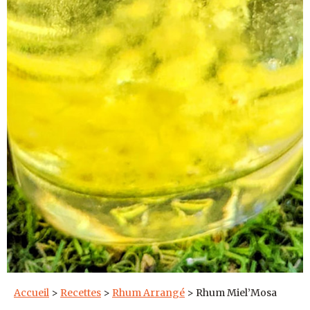
Accueil
>
Recettes
>
Rhum Arrangé
>
Rhum Miel’Mosa