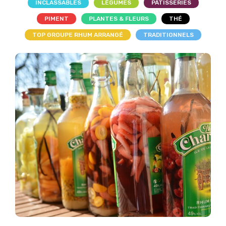
INCLASSABLES
LÉGUMES
PÂTISSERIES
PIMENT
PLANTES & FLEURS
THÉ
TOP GROUPE RHUM ARRANGÉ
TRADITIONNELS