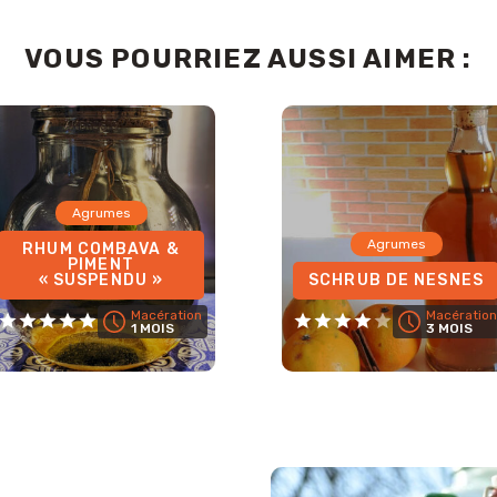
VOUS POURRIEZ AUSSI AIMER :
Agrumes
Agrumes
RHUM COMBAVA &
PIMENT
« SUSPENDU »
SCHRUB DE NESNES
Macération
Macération
1 MOIS
3 MOIS