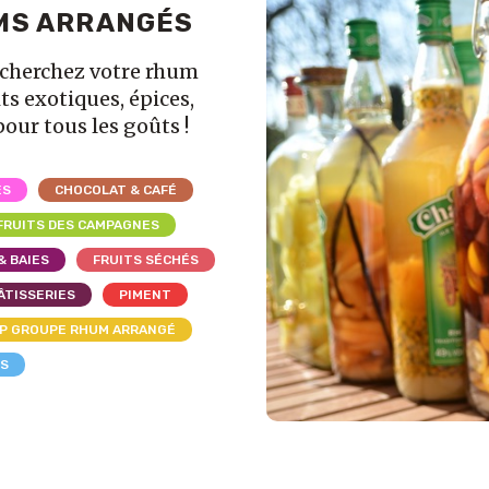
MS ARRANGÉS
echerchez votre rhum
ts exotiques, épices,
pour tous les goûts !
ES
CHOCOLAT & CAFÉ
FRUITS DES CAMPAGNES
& BAIES
FRUITS SÉCHÉS
ÂTISSERIES
PIMENT
P GROUPE RHUM ARRANGÉ
LS