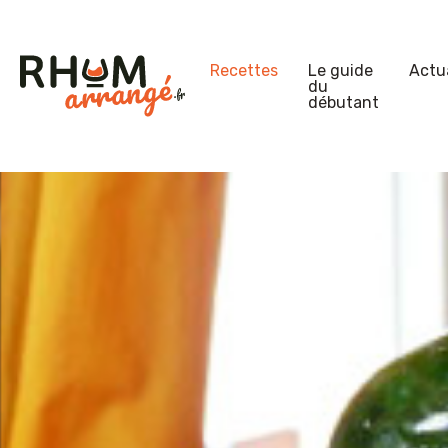
Recettes
Le guide
Actua
du
débutant