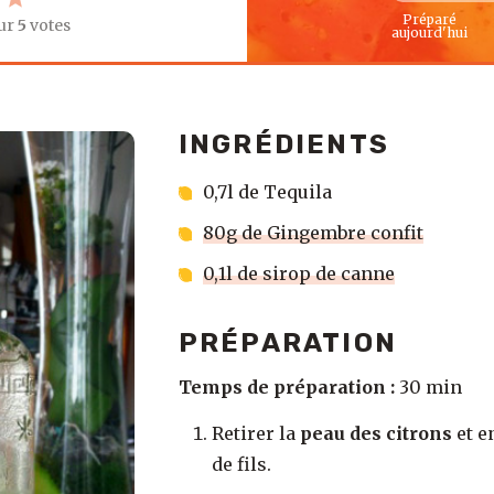
Préparé
ur
5
votes
aujourd'hui
INGRÉDIENTS
0,7l de Tequila
80g de Gingembre confit
0,1l de sirop de canne
PRÉPARATION
Temps de préparation :
30 min
Retirer la
peau des citrons
et e
de fils.