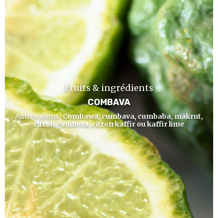
Fruits & ingrédients
COMBAVA
Autres noms :
Combawa, cumbava, cumbaba, makrut,
citron combera, citron kaffir ou kaffir lime