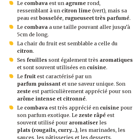
Le
combava
est un
agrume
rond,
ressemblant à un
citron lime
(vert), mais sa
peau est
bosselée
,
rugueuse
et très parfumé
.
Le
combava
a une taille pouvant aller jusqu’à
5cm de long.
La chair du fruit est semblable a celle du
citron
.
Ses
feuilles
sont également très
aromatiques
et sont souvent utilisées en
cuisine
.
Le
fruit
est caractérisé par un
parfum puissant
et une saveur unique. Son
zeste
est particulièrement apprécié pour son
arôme intense et citronné
.
Le
combava
est très apprécié en
cuisine
pour
son parfum exotique. Le
zeste râpé
est
souvent utilisé pour
aromatiser
les
plats (rougails, curry…)
, les marinades, les
sauces, les pâtisseries et les desserts.