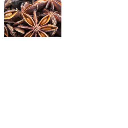
ANIS ÉTOILÉ
ACCEPTER
THÉMATIQUES RHUMS
ARRANGÉS
En manque d'inspiration ? Recherchez
votre rhum arrangé par thématique ! Fruits
exotiques, épices, bonbons, chocolat... Il y